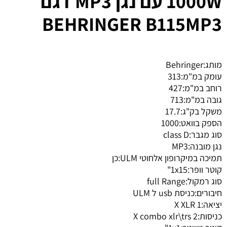
1000W עם נגן MP3 דגם
BEHRINGER B115MP3
מותג:
Behringer
עומק במ"מ:
313
רוחב במ"מ:
427
גובה במ"מ:
713
משקל בק"ג:
17.7
הספק בוואט:
1000
סוג מגבר:
class D
נגן מובנה:
MP3
תמיכה במיקרופון אלחוטי ULM:
כן
קוטר וופר:
1x15"
סוג רמקול:
full Range
חיבורים:
כניסת usb ל ULM
יציאה:
1 X XLR
כניסות:
2 X combo xlr\trs