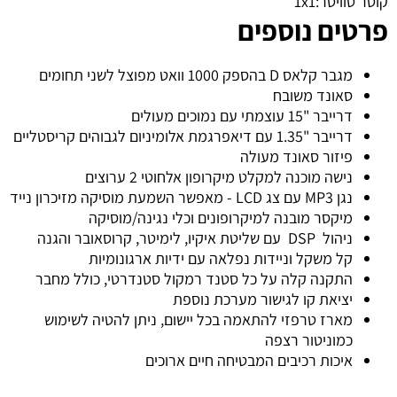
קוטר טוויטר:
1x1"
פרטים נוספים
מגבר קלאס D בהספק 1000 וואט מפוצל לשני תחומים
סאונד משובח
דרייבר "15 עוצמתי עם נמוכים מעולים
דרייבר "1.35 עם דיאפרגמת אלומיניום לגבוהים קריסטליים
פיזור סאונד מעולה
נישה מוכנה למקלט מיקרופון אלחוטי 2 ערוצים
נגן MP3 עם צג LCD - מאפשר השמעת מוסיקה מזיכרון נייד
מיקסר מובנה למיקרופונים וכלי נגינה/מוסיקה
ניהול DSP עם שליטת איקיו, לימיטר, קרוסאובר והגנה
קל משקל וניידות נפלאה עם ידיות ארגונומיות
התקנה קלה על כל סטנד רמקול סטנדרטי, כולל מחבר
יציאת קו לגישור מערכת נוספת
מארז טרפזי להתאמה בכל יישום, ניתן להטיה לשימוש
כמוניטור רצפה
איכות רכיבים המבטיחה חיים ארוכים