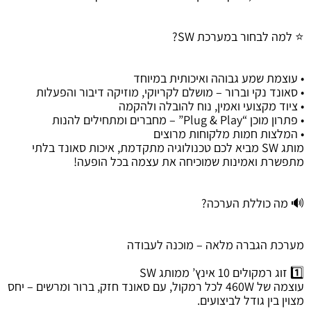
⭐ למה לבחור במערכת SW?
• עוצמת שמע גבוהה ואיכותית במיוחד
• סאונד נקי וברור – מושלם לקריוקי, מוזיקה דיבור והפעלות
• ציוד מקצועי ואמין, נוח להובלה ולהקמה
• פתרון מוכן “Plug & Play” – מחברים ומתחילים להנות
• המלצות חמות מלקוחות מרוצים
מותג SW מביא לכם טכנולוגיה מתקדמת, איכות סאונד בלתי
מתפשרת ואמינות שמוכיחה את עצמה בכל הופעה!
🔊 מה כוללת הערכה?
מערכת הגברה מלאה – מוכנה לעבודה
1️⃣ זוג רמקולים 10 אינץ’ ממותג SW
עוצמה של 460W לכל רמקול, עם סאונד חזק, ברור ומרשים – יחס
מצוין בין גודל לביצועים.